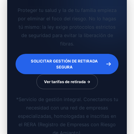
Proteger tu salud y la de tu familia empieza
por eliminar el foco del riesgo. No lo hagas
tú mismo: la ley exige protocolos estrictos
de seguridad para evitar la liberación de
fibras.
SOLICITAR GESTIÓN DE RETIRADA
SEGURA
Ver tarifas de retirada →
*Servicio de gestión integral. Conectamos tu
necesidad con una red de empresas
especializadas, homologadas e inscritas en
el RERA (Registro de Empresas con Riesgo
de Amianto).