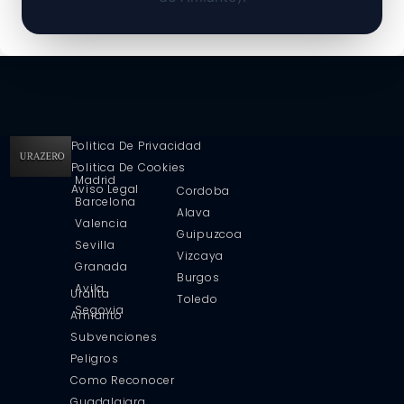
Politica De Privacidad
Politica De Cookies
Madrid
Aviso Legal
Cordoba
Barcelona
Alava
Valencia
Guipuzcoa
Sevilla
Vizcaya
Granada
Burgos
Avila
Uralita
Toledo
Segovia
Amianto
Subvenciones
Peligros
Como Reconocer
Guadalajara