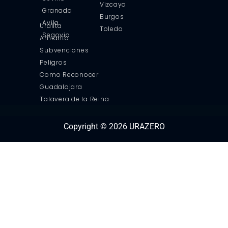
Vizcaya
Granada
Burgos
Avila
Uralita
Toledo
Segovia
Amianto
Subvenciones
Peligros
Como Reconocer
Guadalajara
Talavera de la Reina
Copyright © 2026 URAZERO