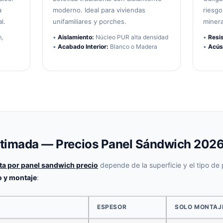
a
moderno. Ideal para viviendas
riesgo
l.
unifamiliares y porches.
minera
,
•
Aislamiento:
Núcleo PUR alta densidad
•
Resi
•
Acabado Interior:
Blanco o Madera
•
Acús
stimada — Precios Panel Sándwich 202
ita por panel sandwich precio
depende de la superficie y el tipo de 
o y montaje
:
ESPESOR
SOLO MONTAJ