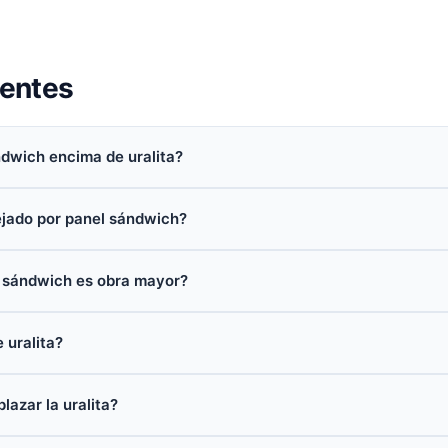
uentes
dwich encima de uralita?
jado por panel sándwich?
el sándwich es obra mayor?
 uralita?
azar la uralita?