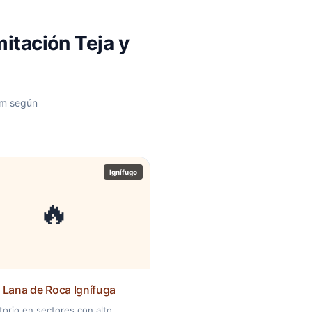
itación Teja y
mm según
Ignífugo
🔥
 Lana de Roca Ignífuga
torio en sectores con alto