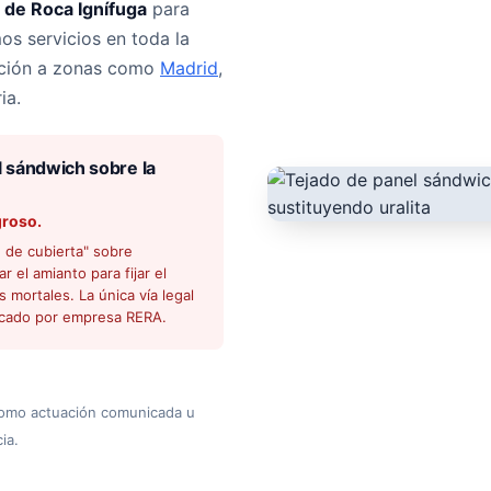
 de Roca Ignífuga
para
os servicios en toda la
ención a zonas como
Madrid
,
ia.
 sándwich sobre la
groso.
e de cubierta" sobre
r el amianto para fijar el
s mortales. La única vía legal
ficado por empresa RERA.
omo actuación comunicada u
ia.