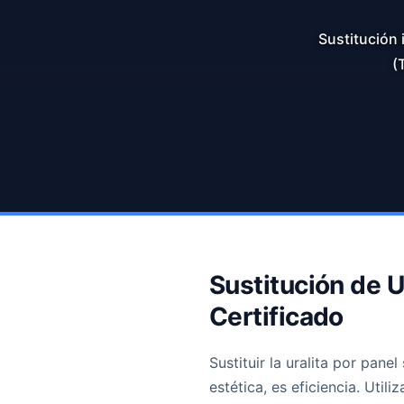
Sustitución 
(
Sustitución de 
Certificado
Sustituir la uralita por pane
estética, es eficiencia. Uti