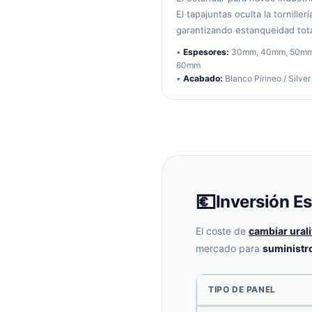
El tapajuntas oculta la tornillerí
garantizando estanqueidad tota
•
Espesores:
30mm, 40mm, 50mm
60mm
•
Acabado:
Blanco Pirineo / Silver
💶
Inversión E
El coste de
cambiar ural
mercado para
suministr
TIPO DE PANEL