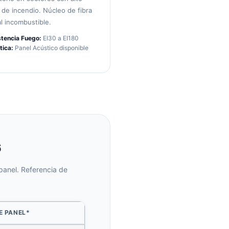
 de incendio. Núcleo de fibra
l incombustible.
stencia Fuego:
EI30 a EI180
tica:
Panel Acústico disponible
6
panel. Referencia de
E PANEL*