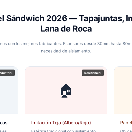
l Sándwich 2026 — Tapajuntas, Im
Lana de Roca
mos con los mejores fabricantes. Espesores desde 30mm hasta 80
necesidad de aislamiento.
Industrial
Residencial
🏠
ecas
Imitación Teja (Albero/Rojo)
Panel
ales.
Estética tradicional con aislamiento
Obliga