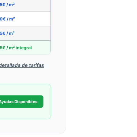
5€ / m²
0€ / m²
5€ / m²
5€ / m² integral
detallada de tarifas
Ayudas Disponibles