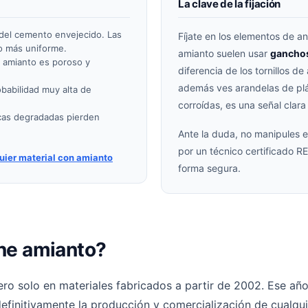
La clave de la fijación
del cemento envejecido. Las
Fíjate en los elementos de an
o más uniforme.
amianto suelen usar
ganchos
 amianto es poroso y
diferencia de los tornillos d
además ves arandelas de plá
babilidad muy alta de
corroídas, es una señal clara
cas degradadas pierden
Ante la duda, no manipules el
por un técnico certificado 
quier material con amianto
forma segura.
ene amianto?
ero solo en materiales fabricados a partir de 2002. Ese añ
efinitivamente la producción y comercialización de cualqui