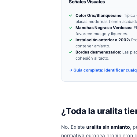
Señales Visuales
Color Gris/Blanquecino:
Típico 
placas modernas tienen acabad
Manchas Negras o Verdosas:
El
favorece musgo y líquenes.
Instalación anterior a 2002:
Pro
contener amianto.
Bordes desmenuzados:
Las pla
cohesión al tacto.
→ Guía completa: identificar cual
¿Toda la uralita ti
No. Existe
uralita sin amianto
, p
normativa europea prohibieron d