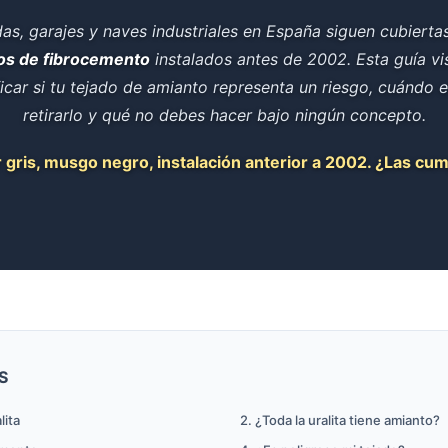
das, garajes y naves industriales en España siguen cubiert
hos de fibrocemento
instalados antes de 2002. Esta guía vis
icar si tu tejado de amianto representa un riesgo, cuándo e
retirarlo y qué no debes hacer bajo ningún concepto.
r gris, musgo negro, instalación anterior a 2002. ¿Las cu
S
lita
2. ¿Toda la uralita tiene amianto?