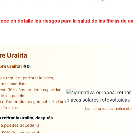
oce en detalle los riesgos para la salud de las fibras de a
re Uralita
obre uralita?
NO.
jes requiere perforar la placa,
orma inmediata.
con 30+ años no tiene capacidad
de los paneles.
t Generation exigen cubierta libre
ción solar.
Normativa europea: retirar el am
 retirar la uralita, después
rma puedes acceder a
80% del coste total.