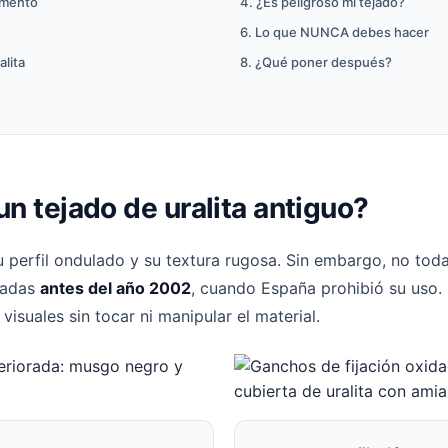
cemento
4. ¿Es peligroso mi tejado?
6. Lo que NUNCA debes hacer
alita
8. ¿Qué poner después?
un tejado de uralita antiguo?
su perfil ondulado y su textura rugosa. Sin embargo, no to
icadas
antes del año 2002
, cuando España prohibió su uso. 
 visuales sin tocar ni manipular el material.