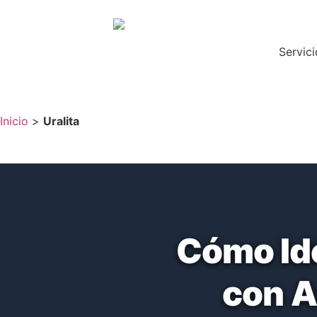
Servici
Inicio
>
Uralita
Cómo Ide
con A