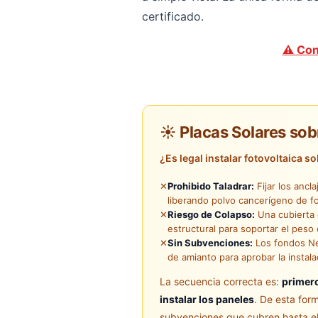
certificado.
⚠️ Con
☀️ Placas Solares sob
¿Es legal instalar fotovoltaica s
✕
Prohibido Taladrar:
Fijar los ancla
liberando polvo cancerígeno de f
✕
Riesgo de Colapso:
Una cubierta 
estructural para soportar el peso 
✕
Sin Subvenciones:
Los fondos Nex
de amianto para aprobar la instala
La secuencia correcta es:
primero
instalar los paneles
. De esta fo
subvenciones que cubren hasta el 