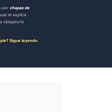
as por
chapas de
ual te explica
s obligatorio
mple? Sigue leyendo.