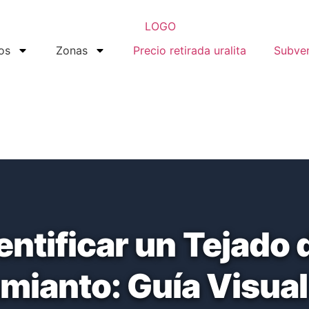
os
Zonas
Precio retirada uralita
Subve
ntificar un Tejado d
mianto: Guía Visua