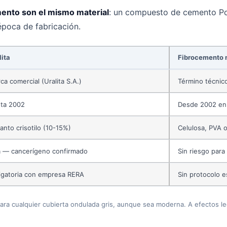
emento son el mismo material
: un compuesto de cemento Por
 época de fabricación.
lita
Fibrocemento
ca comercial (Uralita S.A.)
Término técnic
ta 2002
Desde 2002 en
anto crisotilo (10-15%)
Celulosa, PVA o
a — cancerígeno confirmado
Sin riesgo para 
igatoria con empresa RERA
Sin protocolo e
 para cualquier cubierta ondulada gris, aunque sea moderna. A efectos le