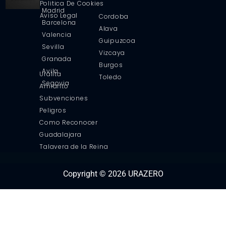
Politica De Cookies
Madrid
Aviso Legal
Cordoba
Barcelona
Alava
Valencia
Guipuzcoa
Sevilla
Vizcaya
Granada
Burgos
Avila
Uralita
Toledo
Segovia
Amianto
Subvenciones
Peligros
Como Reconocer
Guadalajara
Talavera de la Reina
Copyright © 2026 URAZERO