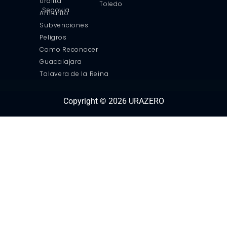
Uralita
Toledo
Segovia
Amianto
Subvenciones
Peligros
Como Reconocer
Guadalajara
Talavera de la Reina
Copyright © 2026 URAZERO