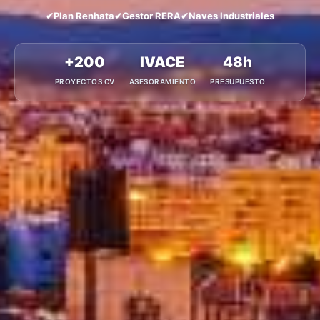
✔
Plan Renhata
✔
Gestor RERA
✔
Naves Industriales
+200
IVACE
48h
PROYECTOS CV
ASESORAMIENTO
PRESUPUESTO